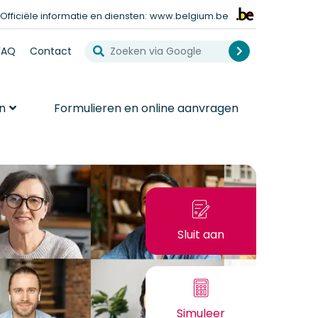
Officiële informatie en diensten:
www.belgium.be
Zoeken via Google
ew blogs
FAQ
Contact
Search
n
Formulieren en online aanvragen
Sluit aan
Als particu
Sluit aan
Simuleer
Uw pensio
Simuleer