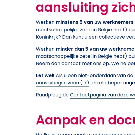
aansluiting zic
Werken
minstens 5 van uw werknemers
maatschappelijke zetel in België hebt) bu
Koninkrijk? Dan kunt u een collectieve ver
Werken
minder dan 5 van uw werkneme
maatschappelijke zetel in België hebt) bui
Neem dan contact met ons op. We helpen
Let wel!
Als u een niet-onderdaan van de E
aansluitingsniveau (17)
enkele beperkinge
Raadpleeg de
Contactpagina van deze w
Aanpak en do
Welke stappen moet u ondernemen om u a