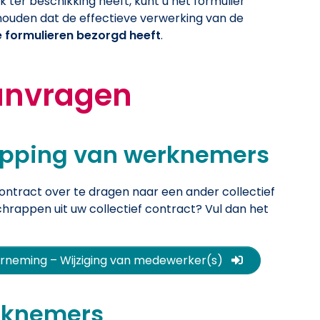
 ter beschikking heeft, kunt u het formulier
 houden dat de effectieve verwerking van de
e formulieren bezorgd heeft
.
aanvragen
apping van werknemers
ntract over te dragen naar een ander collectief
hrappen uit uw collectief contract? Vul dan het
(Nieuw venster)
derneming – Wijziging van medewerker(s)
rknemers