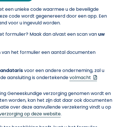
met een unieke code waarmee u de beveiligde
 Deze code wordt gegenereerd door een app. Een
and voor u ingevuld worden.
 het formulier? Maak dan alvast een scan van
uw
en van het formulier een aantal documenten
andataris
voor een andere onderneming, zal u
(.pdf — Nieuw v
de aansluiting is ondertekende
volmacht
ering Geneeskundige verzorging genomen wordt en
n worden, kan het zijn dat daar ook documenten
matie over deze aanvullende verzekering vindt u op
verzorging op deze website
.