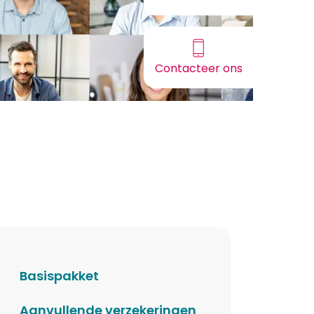
Contactee
Contacteer ons
via
onze c
Basispakket
Aanvullende verzekeringen