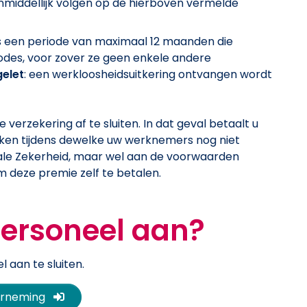
onmiddellijk volgen op de hierboven vermelde
s een periode van maximaal 12 maanden die
iodes, voor zover ze geen enkele andere
elet
: een werkloosheidsuitkering ontvangen wordt
 verzekering af te sluiten. In dat geval betaalt u
kken tijdens dewelke uw werknemers nog niet
ale Zekerheid, maar wel aan de voorwaarden
m deze premie zelf te betalen.
personeel aan?
l aan te sluiten.
(Nieuw venster)
derneming