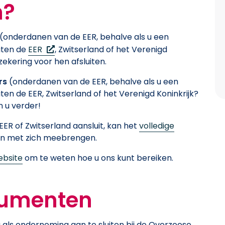
h?
(onderdanen van de EER, behalve als u een
(Nieuw venster)
iten de
EER
, Zwitserland of het Verenigd
zekering voor hen afsluiten.
rs
(onderdanen van de EER, behalve als u een
ten de EER, Zwitserland of het Verenigd Koninkrijk?
 u verder!
ER of Zwitserland aansluit, kan het
volledige
n met zich meebrengen.
ebsite
om te weten hoe u ons kunt bereiken.
cumenten
ls onderneming aan te sluiten bij de Overzeese